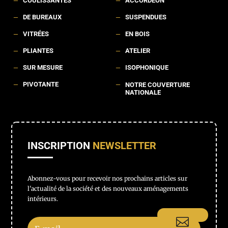
COULISSANTES
ACCORDEON
K
K
DE BUREAUX
SUSPENDUES
K
K
VITRÉES
EN BOIS
K
K
PLIANTES
ATELIER
K
K
SUR MESURE
ISOPHONIQUE
K
K
PIVOTANTE
K
K
NOTRE COUVERTURE
NATIONALE
INSCRIPTION
NEWSLETTER
Abonnez-vous pour recevoir nos prochains articles sur
l'actualité de la société et des nouveaux aménagements
intérieurs.