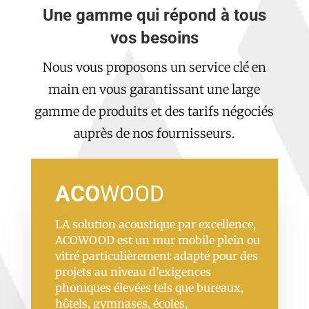
Une gamme qui répond à tous
vos besoins
Nous vous proposons un service clé en
main en vous garantissant une large
gamme de produits et des tarifs négociés
auprès de nos fournisseurs.
ACO
WOOD
LA solution acoustique par excellence,
ACOWOOD est un mur mobile plein ou
vitré particulièrement adapté pour des
projets au niveau d’exigences
phoniques élevées tels que bureaux,
hôtels, gymnases, écoles,