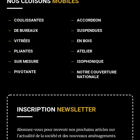
NOS CLOISONS
MOBILES
COULISSANTES
ACCORDEON
K
K
DE BUREAUX
SUSPENDUES
K
K
VITRÉES
EN BOIS
K
K
PLIANTES
ATELIER
K
K
SUR MESURE
ISOPHONIQUE
K
K
PIVOTANTE
K
K
NOTRE COUVERTURE
NATIONALE
INSCRIPTION
NEWSLETTER
Abonnez-vous pour recevoir nos prochains articles sur
l'actualité de la société et des nouveaux aménagements