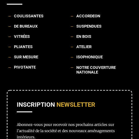
COULISSANTES
ACCORDEON
K
K
DE BUREAUX
SUSPENDUES
K
K
VITRÉES
EN BOIS
K
K
PLIANTES
ATELIER
K
K
SUR MESURE
ISOPHONIQUE
K
K
PIVOTANTE
K
K
NOTRE COUVERTURE
NATIONALE
INSCRIPTION
NEWSLETTER
Abonnez-vous pour recevoir nos prochains articles sur
l'actualité de la société et des nouveaux aménagements
intérieurs.