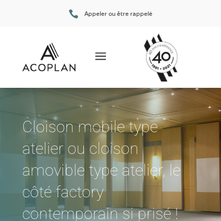

Appeler ou être rappelé
a
Cloison mobile type
atelier ou cloison
amovible type atelier, le
côté factory
contemporain si prisé !