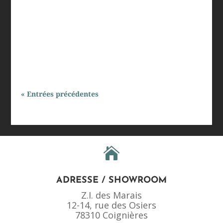
Dans les établissements de santé, la flexibilité de
l'aménagement des espaces est cruciale pour
s'adapter aux besoins évolutifs des patients et du
personnel médical. Que ce soit dans les hôpitaux,
cliniques, cabinets médicaux ou dentaires, la
nécessité de réorganiser...
« Entrées précédentes

ADRESSE / SHOWROOM
Z.I. des Marais
12-14, rue des Osiers
78310 Coignières