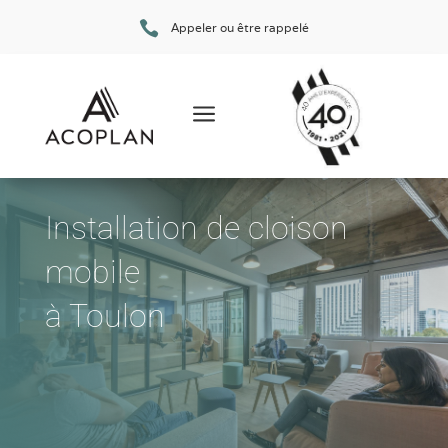

Appeler ou être rappelé
a
Installation de cloison
mobile
à Toulon